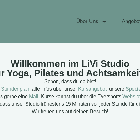
Über Uns
Angebo
Willkommen im LiVi Studio
ür Yoga, Pilates und Achtsamkei
Schön, dass du da bist!
n
Stundenplan
, alle Infos über unser
Kursangebot
, unsere
Specia
ns gerne eine
Mail
. Kurse kannst du über die Eversports
Websit
 dass unser Studio frühestens 15 Minuten vor jeder Stunde für dic
Wir freuen uns auf deinen Besuch!