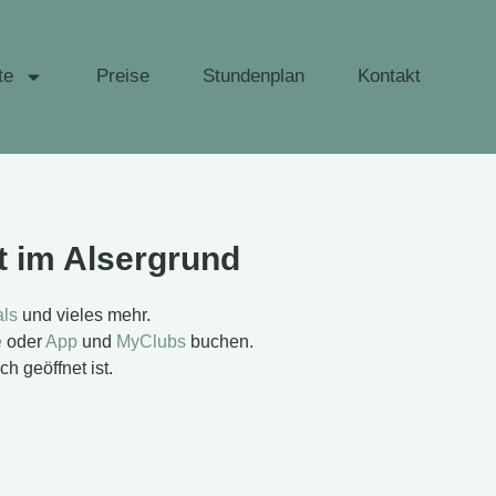
te
Preise
Stundenplan
Kontakt
t im Alsergrund
ls
und vieles mehr.
e
oder
App
und
MyClubs
buchen.
h geöffnet ist.